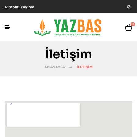
Kitabını Yayınla
0
İletişim
ANASAYFA
İLETIŞIM