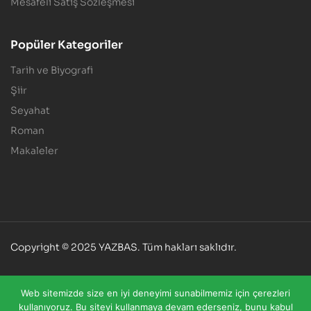
Mesafeli Satış Sözleşmesi
Popüler Kategoriler
Tarih ve Biyografi
Şiir
Seyahat
Roman
Makaleler
Copyright © 2025 YAZBAS. Tüm hakları saklıdır.
DİJİTAL
DÜKKANIM
Web sitemizde size en iyi deneyimi sunabilmemiz için çerezleri
kullanıyoruz. Bu siteyi kullanmaya devam ederseniz, bunu kabul